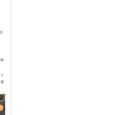
、
ま
を持
ード
な楽