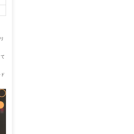
トリ
して
ード