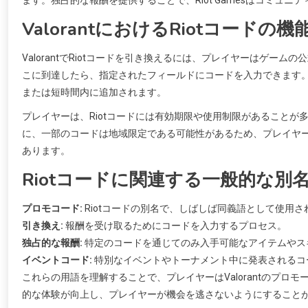
ValorantにおけるRiotコードの機
ValorantでRiotコードを引き換えるには、プレイヤーはゲ
こに到達したら、指定されたフィールドにコードを入力できます
または短時間内に追加されます。
プレイヤーは、Riotコードには有効期限や使用制限があること
に、一部のコードは地域限定である可能性があるため、プレイヤ
あります。
Riotコードに関連する一般的な別
プロモコード:
Riotコードの別名で、しばしば同義語として使用さ
引き換え:
報酬を受け取るためにコードを入力するプロセス。
独占的な報酬:
特定のコードを通じてのみ入手可能なアイテムやス
イベントコード:
特別なイベントやトーナメント中に発表されるコ
これらの用語を理解することで、プレイヤーはValorantのプ
的な体験が向上し、プレイヤーが機会を逃さないようにすること