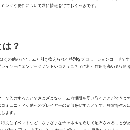
イミングや要件について常に情報を得ておくべきです。
ドとは？
貨、またはその他のアイテムと引き換えられる特別なプロモーションコードで
プレイヤーのエンゲージメントやコミュニティの相互作用を高める役割
プレイヤーが入力することでさまざまなゲーム内報酬を受け取ることができま
はコミュニティ活動へのプレイヤーの参加を促すことです。興奮を生み
励します。
は特別なイベントなど、さまざまなチャネルを通じて配布されることが
ニティの感覚を育み、忠実なプレイヤーを報いることを目指しています。